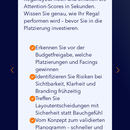
präzise Empfehl
ttention-Scores in Sekunden.
Produktplatzieru
issen Sie genau, wie Ihr Regal
Verpackungssich
erformen wird – bevor Sie in die
Kategoriefluss. 
latzierung investieren.
Schwachstellen 
und maximieren 
Erkennen Sie vor der
Abverkauf.
Budgetfreigabe, welche
Platzierungen und Facings
Vergleichen
gewinnen
Layoutvaria
Identifizieren Sie Risiken bei
Blick
Sichtbarkeit, Klarheit und
Benchmarke
Branding frühzeitig
Branchen- 
Treffen Sie
Kategories
Layoutentscheidungen mit
Klare Empf
Sicherheit statt Bauchgefühl
Verbesseru
Vom Konzept zum validierten
Sichtbarkei
Planogramm – schneller und