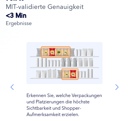
MIT-validierte Genauigkeit
<3 Min
Ergebnisse
Mess
Erkennen Sie, welche Verpackungen
mit 
und Platzierungen die höchste
vers
Sichtbarkeit und Shopper-
Rega
Aufmerksamkeit erzielen.
auf 