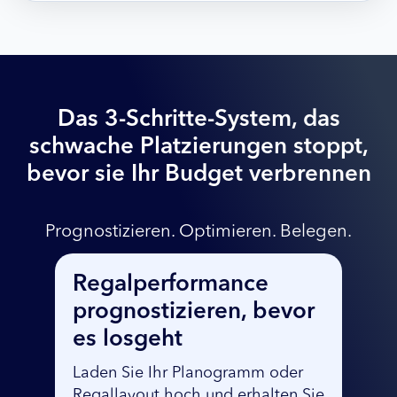
Das 3-Schritte-System, das
schwache Platzierungen stoppt,
bevor sie Ihr Budget verbrennen
Prognostizieren. Optimieren. Belegen.
Regalperformance
Regallayou
rognostizieren, bevor
optimiere
es losgeht
Sehen Sie exakt, 
und was die Per
aden Sie Ihr Planogramm oder
Regal ausbremst.
egallayout hoch und erhalten Sie