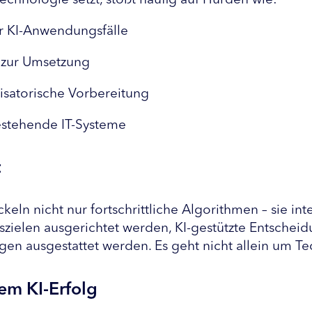
echnologie setzt, stößt häufig auf Hürden wie:
er KI-Anwendungsfälle
 zur Umsetzung
satorische Vorbereitung
estehende IT-Systeme
t
eln nicht nur fortschrittliche Algorithmen – sie inte
tszielen ausgerichtet werden, KI-gestützte Entscheid
n ausgestattet werden. Es geht nicht allein um Te
em KI-Erfolg