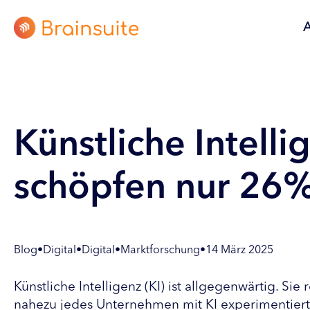
Künstliche Intel
schöpfen nur 26% 
Blog
•
Digital
•
Digital
•
Marktforschung
•
14 März 2025
Künstliche Intelligenz (KI) ist allgegenwärtig. S
nahezu jedes Unternehmen mit KI experimentiert, 