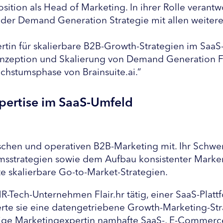
sition als Head of Marketing. In ihrer Rolle verant
g der Demand Generation Strategie mit allen weit
rtin für skalierbare B2B-Growth-Strategien im SaaS
 Konzeption und Skalierung von Demand Generation 
chstumsphase von Brainsuite.ai.“
pertise im SaaS-Umfeld
ischen und operativen B2B-Marketing mit. Ihr Schw
rategien sowie dem Aufbau konsistenter Markenide
e skalierbare Go-to-Market-Strategien.
HR-Tech-Unternehmen Flair.hr tätig, einer SaaS-Pla
lierte sie eine datengetriebene Growth-Marketing-St
ndige Marketingexpertin namhafte SaaS-, E-Commer