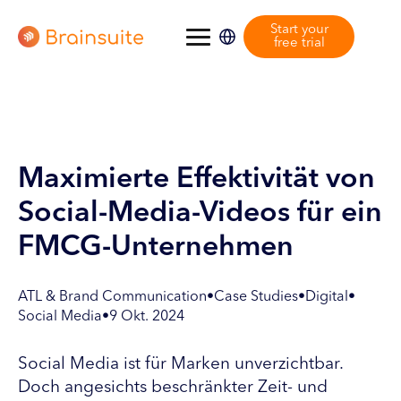
Start your
free trial
Maximierte Effektivität von
Social-Media-Videos für ein
FMCG-Unternehmen
ATL & Brand Communication
•
Case Studies
•
Digital
•
Social Media
•
9 Okt. 2024
Social Media ist für Marken unverzichtbar.
Doch angesichts beschränkter Zeit- und