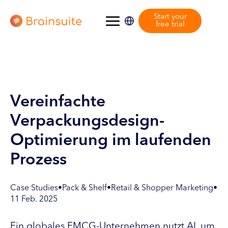
Start your
free trial
Vereinfachte
Verpackungsdesign-
Optimierung im laufenden
Prozess
Case Studies
•
Pack & Shelf
•
Retail & Shopper Marketing
•
11 Feb. 2025
Ein globales FMCG-Unternehmen nutzt AI, um